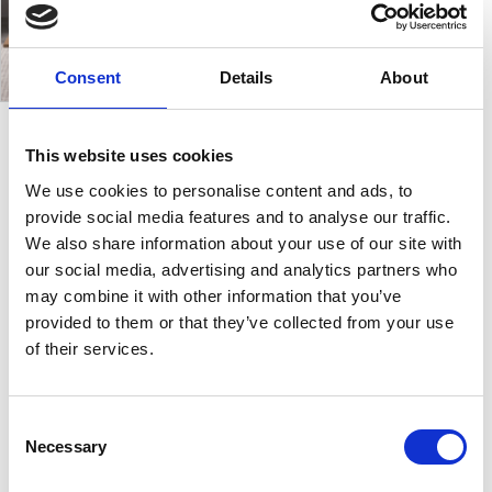
Consent
Details
About
This website uses cookies
Net
We use cookies to personalise content and ads, to
provide social media features and to analyse our traffic.
Ένα τραπέζι που αντιπροσωπεύει το σύγχρονο στιλ.
We also share information about your use of our site with
Το Net έχει μια βάση που σχηματίζεται από μια
our social media, advertising and analytics partners who
γεωμετρική σύμπλεξη ράβδων από λακαριστό γκρι-
may combine it with other information that you’ve
μαύρο ή σκέτο σίδερο. Επίσης, η κορυφή διατίθεται
provided to them or that they’ve collected from your use
σε δύο διαφορετικά μεγέθη και διατίθεται σε
of their services.
καπλαμά ή μασίφ δρυς.
Σχεδιαστής:
Natisa
Consent
Necessary
Selection
Χώρα:
Ιταλία